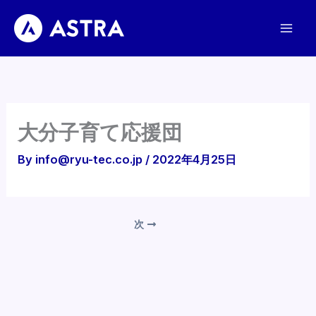
内
容
を
ス
キ
ッ
プ
大分子育て応援団
By
info@ryu-tec.co.jp
/
2022年4月25日
次