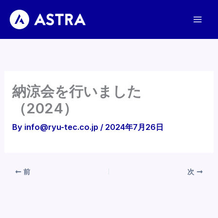
内
容
を
ス
キ
ッ
プ
納涼会を行いました
（2024）
By
info@ryu-tec.co.jp
/
2024年7月26日
前
次