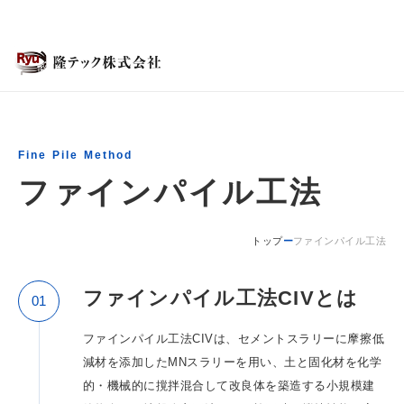
内
容
を
ス
キ
ッ
プ
Fine Pile Method
ファインパイル工法
トップ
ー
ファインパイル工法
ファインパイル工法CIVとは
01
ファインパイル工法CIVは、セメントスラリーに摩擦低
減材を添加したMNスラリーを用い、土と固化材を化学
的・機械的に撹拌混合して改良体を築造する小規模建