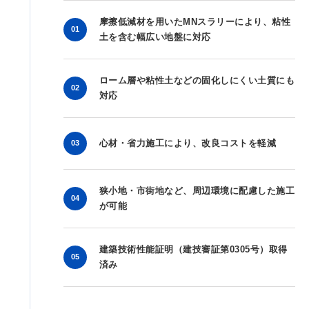
摩擦低減材を用いたMNスラリーにより、粘性
01
土を含む幅広い地盤に対応
ローム層や粘性土などの固化しにくい土質にも
02
対応
心材・省力施工により、改良コストを軽減
03
狭小地・市街地など、周辺環境に配慮した施工
04
が可能
建築技術性能証明（建技審証第0305号）取得
05
済み