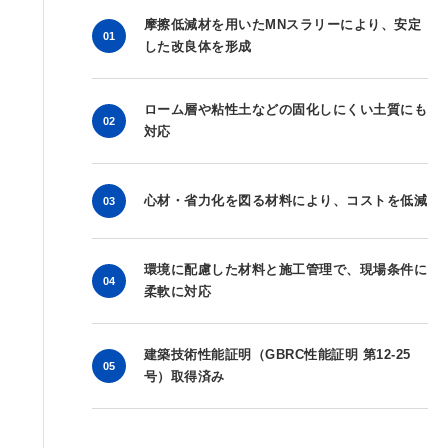
摩擦低減材を用いたMNスラリーにより、安定
01
した改良体を形成
ローム層や粘性土などの固化しにくい土質にも
02
対応
心材・省力化を図る材料により、コストを低減
03
環境に配慮した材料と施工管理で、現場条件に
04
柔軟に対応
建築技術性能証明（GBRC性能証明 第12-25
05
号）取得済み